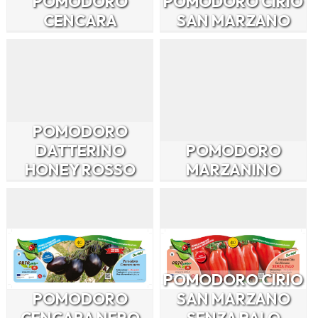
POMODORO
POMODORO CIRIO
CENCARA
SAN MARZANO
POMODORO
DATTERINO
POMODORO
HONEY ROSSO
MARZANINO
POMODORO CIRIO
POMODORO
SAN MARZANO