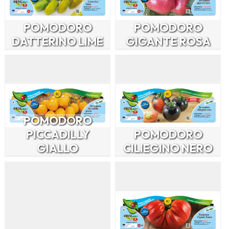
POMODORO
POMODORO
DATTERINO LIME
GIGANTE ROSA
POMODORO
PICCADILLY
POMODORO
GIALLO
CILIEGINO NERO