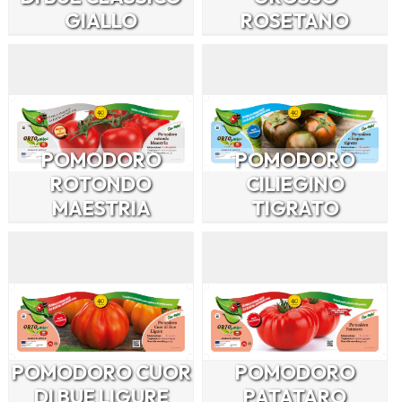
GIALLO
ROSETANO
POMODORO
POMODORO
ROTONDO
CILIEGINO
MAESTRIA
TIGRATO
POMODORO CUOR
POMODORO
DI BUE LIGURE
PATATARO