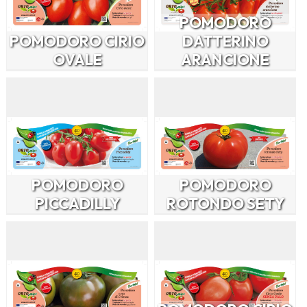
POMODORO
POMODORO CIRIO
DATTERINO
OVALE
ARANCIONE
POMODORO
POMODORO
PICCADILLY
ROTONDO SETY