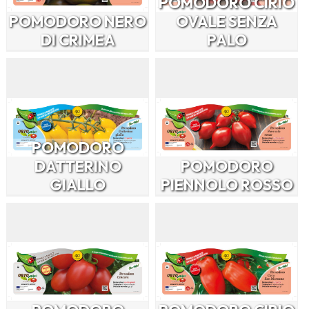
POMODORO CIRIO
POMODORO NERO
OVALE SENZA
DI CRIMEA
PALO
POMODORO
DATTERINO
POMODORO
GIALLO
PIENNOLO ROSSO