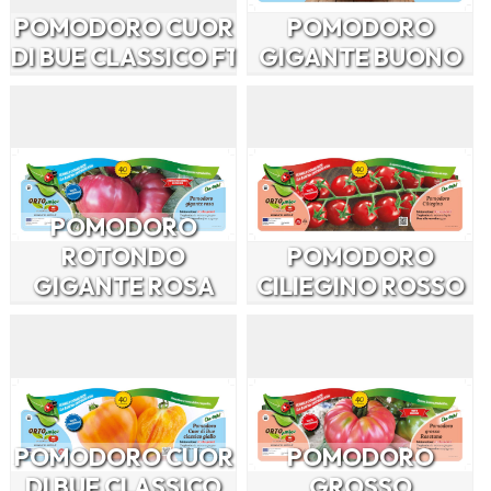
POMODORO CUOR
POMODORO
DI BUE CLASSICO F1
GIGANTE BUONO
POMODORO
ROTONDO
POMODORO
GIGANTE ROSA
CILIEGINO ROSSO
POMODORO CUOR
POMODORO
DI BUE CLASSICO
GROSSO