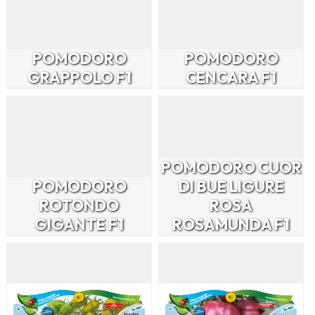
POMODORO
POMODORO
GRAPPOLO F1
CENCARA F1
POMODORO CUOR
POMODORO
DI BUE LIGURE
ROTONDO
ROSA
GIGANTE F1
ROSAMUNDA F1