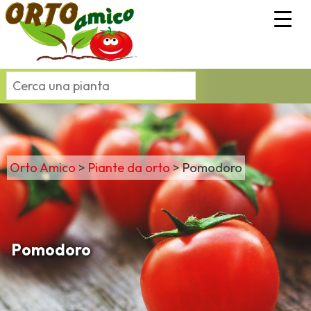
Orto Amico
>
Piante da orto
>
Pomodoro
Pomodoro