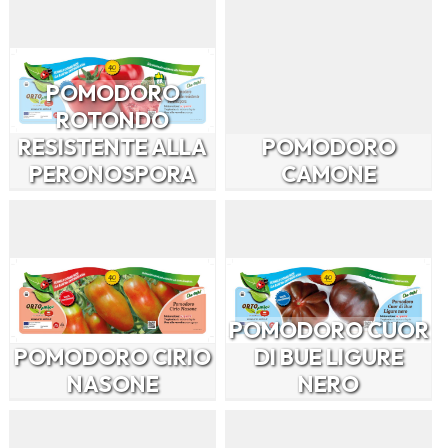
POMODORO
ROTONDO
RESISTENTE ALLA
POMODORO
PERONOSPORA
CAMONE
POMODORO CUOR
POMODORO CIRIO
DI BUE LIGURE
NASONE
NERO