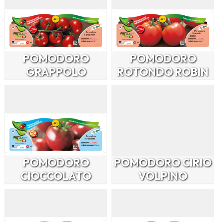
POMODORO
POMODORO
GRAPPOLO
ROTONDO ROBIN
POMODORO
POMODORO CIRIO
CIOCCOLATO
VOLPINO