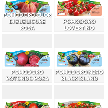
POMODORO CUOR
DI BUE LIGURE
POMODORO
ROSA
LOVERTINO
POMODORO
POMODORO NERO
ROTONDO ROSA
BLACK ISLAND