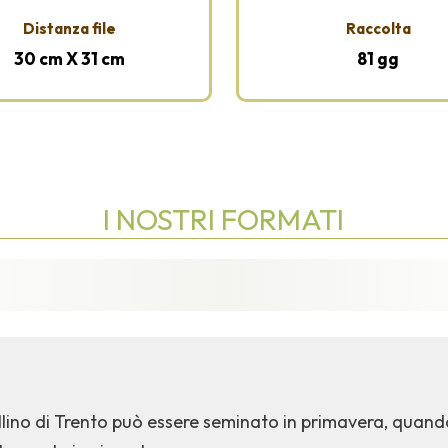
Distanza file
Raccolta
30 cm X 31 cm
81 gg
I NOSTRI FORMATI
llino di Trento può essere seminato in primavera, quando 