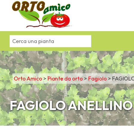
Orto Amico
>
Piante da orto
>
Fagiolo
>
FAGIOLO
FAGIOLO ANELLINO