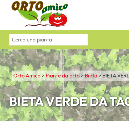
Orto Amico
>
Piante da orto
>
Bieta
>
BIETA VER
BIETA VERDE DA TA