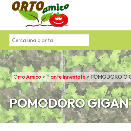
Orto Amico
>
Piante Innestate
>
POMODORO GIG
POMODORO GIGANT