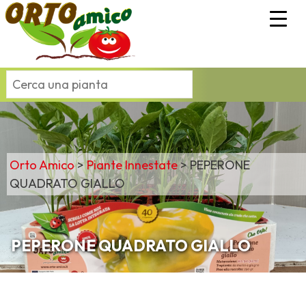
Orto Amico
>
Piante Innestate
>
PEPERONE
QUADRATO GIALLO
PEPERONE QUADRATO GIALLO