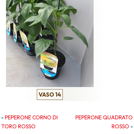
VASO 14
«
PEPERONE CORNO DI
PEPERONE QUADRATO
TORO ROSSO
ROSSO
»