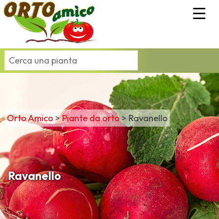
Orto Amico
>
Piante da orto
>
Ravanello
Ravanello