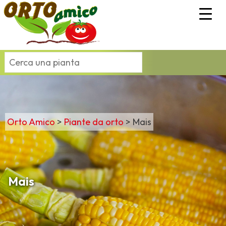
Orto Amico
>
Piante da orto
>
Mais
Mais