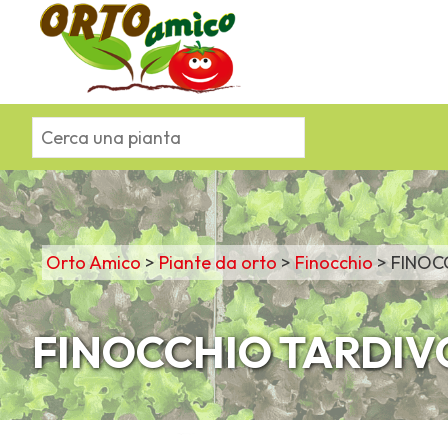
Orto Amico
>
Piante da orto
>
Finocchio
>
FINOC
FINOCCHIO TARDIV