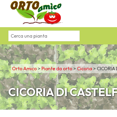
Orto Amico
>
Piante da orto
>
Cicoria
>
CICORIA
CICORIA DI CASTEL