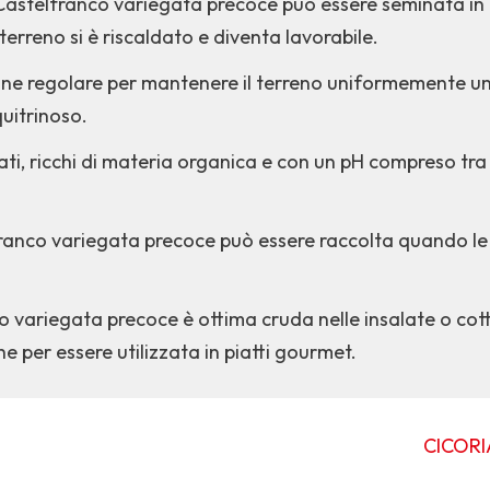
 Castelfranco variegata precoce può essere seminata in
terreno si è riscaldato e diventa lavorabile.
ione regolare per mantenere il terreno uniformemente umi
uitrinoso.
ti, ricchi di materia organica e con un pH compreso tra 6,
ranco variegata precoce può essere raccolta quando le f
o variegata precoce è ottima cruda nelle insalate o cot
 per essere utilizzata in piatti gourmet.
CICORI