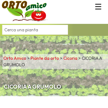
Orto Amico
>
Piante da orto
>
Cicoria
>
CICORIA A
GRUMOLO
CICORIA A GRUMOLO