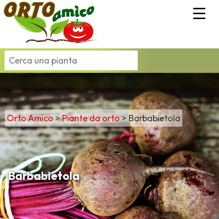
Orto Amico
>
Piante da orto
>
Barbabietola
Barbabietola