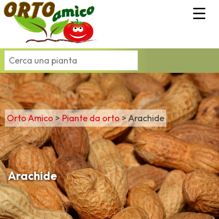
Orto Amico
>
Piante da orto
>
Arachide
Arachide